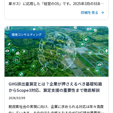
果ガス）に応用した「経営のOS」です。2025年3月のSSBJ
基準確定により、有価証券報告書レベルの信頼性と財務情報
詳細を見る
との結合性が不可欠となり、単なる数値算定から戦略的 […]
環境コンサルティング
GHG排出量算定とは？企業が押さえるべき基礎知識
からScope3対応、算定支援の重要性まで徹底解説
2026/03/09
脱炭素社会の実現に向け、企業に求められる対応は年々高度
化しています。その中でも中核となるのがGHG排出量算定で