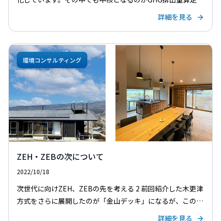
す。GHG排出量算定は、単なる環境対応ではなく、経営判
詳細を見る
断・リスク管理・企業評価に直結する重要な取り組みとなっ
て […]
環境コンサルティング
ZEH・ZEBの次について
2022/10/18
次世代に向けZEH、ZEBの先を考える 2 前回紹介した木更津
方式をさらに展開したのが「金山デッキ」になるが、この金
山デッキは茅野盆地のほぼ中心にある。八ヶ岳連峰から霧ヶ
詳細を見る