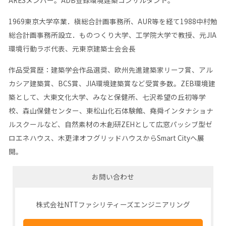
ARESメンバー。ADB登録環境建築コンサルタント。
1969東京大学卒業．槇総合計画事務所、AUR等を経て1988中村勉
総合計画事務所設立．ものつくり大学、工学院大学で教授、元JIA
環境行動ラボ代表、元東京建築士会会長
作品受賞歴：建築学会作品選奨、欧州先進建築家リーフ賞、アル
カシア建築賞、BCS賞、JIA環境建築賞など受賞多数。ZEB環境建
築として、大東文化大学、みなと保健所、七沢希望の丘初等学
校、森山保健センター、東松山化石体験館、堯舜インタナショナ
ルスクールなど、自然素材の木創研ZEHとして広窓パッシブ型ゼ
ロエネハウス、木更津オフグリッドハウスからSmart Cityへ展
開。
お問い合わせ
株式会社NTTファシリティーズエンジニアリング