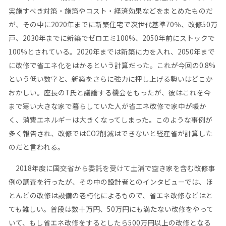
実施すべき対策・施策やコスト・経済効果などをまとめたものだ
が、その中に2020年までに新築住宅で次世代基準70％、改修50万
戸、2030年までに新築でゼロエミ100%、2050年前にストックで
100%とされている。2020年までは新築に力を入れ、2050年まで
に改修で省エネ化をはかるという計算だった。これが今回の0.8%
という低い数字と、新築をさらに強力に押し上げる勢いはどこか
おかしい。座長のT氏と議論する機会をもったが、彼はこれを今
まで寒い大きな家で暮らしていた人が省エネ改修で家中が暖か
く、消費エネルギーは大きくなってしまった。このような事例が
多く報告され、改修ではCO2削減はできないと経産省が計算した
のだと言われる。
2018年度に国交省から委託を受けて土浦で空き家を含む改修事
例の調査を行ったが、その中の設計者とのインタビューでは、ほ
とんどの改修は設備の老朽化によるもので、省エネ改修などはと
ても難しい。普段は数十万円、50万円にも満たない改修をやって
いて、もし省エネ改修をするとしたら500万円以上の改修となる