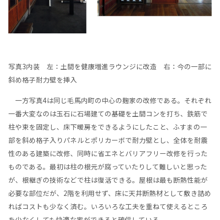
写真3内装 左：土間を健康増進ラウンジに改造 右：今の一部に
斜め格子耐力壁を挿入
一方写真4は同じ毛馬内町の中心の麹家の改修である。それぞれ
一番大変なのは玉石に石場建ての基礎を土間コンを打ち、鉄筋で
柱や束を固定し、床下暖房をできるようにしたこと、ふすまの一
部を斜め格子入りパネルとポリカーボで耐力壁とし、全体を耐震
性のある建築に改修、同時に省エネとバリアフリー改修を行った
ものである。最初は柱の根元が腐っていたりして難しいと思った
が、根継ぎの技術などで柱は復活できる。屋根は最も断熱性能が
必要な部位だが、2階を利用せず、床に天井断熱材として敷き詰め
ればコストも少なく済む。いろいろな工夫を重ねて使えるところ
を少なくしても快適な家ができると確信している。