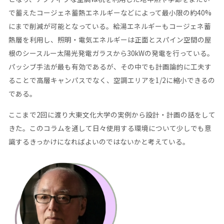
で蓄えたコージェネ蓄熱エネルギーなどによって最小限の約40%
にまで削減が可能となっている。給湯エネルギーもコージェネ蓄
熱層を利用し、照明・電気エネルギーは正面とスパイン空間の屋
根のシースルー太陽光発電ガラスから30kWの発電を行っている。
パッシブ手法が最も有効であるが、その中でも計画論的に工夫す
ることで高層キャンパスでなく、空調エリアを1/2に縮小できるの
である。
ここまで2回に渡り大東文化大学の実例から設計・計画の話をして
きた。このコラムを通して日々使用する環境について少しでも意
識するきっかけになればよいのではないかと考えている。