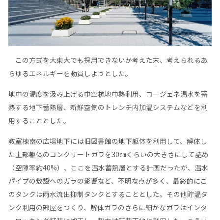
この方式を大東大でも採用できないか考えた末、考えられるあ
らゆるエネルギーを動員しようとした。
地中の温度を汲み上げる中空杭地中熱利用、コージェネ温水を蓄
熱する地下蓄熱層、新鮮空気のトレンチ内加温システムなどを利
用することとした。
教室棟南の広場地下には旧図書館の地下躯体を利用して、解体し
た上部躯体のコンクリートガラを30㎝くらいの大きさにして詰め
（空隙率約40%）、ここを温水蓄熱層とする計画だったが、温水
パイプの敷設へのガラの影響など、不明な点が多く、最終的にこ
のタンクは雨水流出抑制タンクとすることとした。その他貯温タ
ンク利用の部屋をつくり、解体ガラのさらに細かなガラはインタ