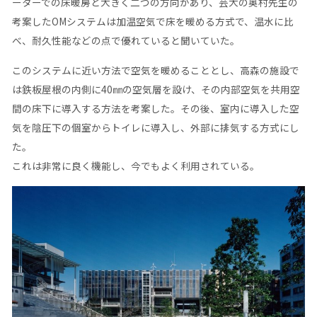
ーターでの床暖房と大きく二つの方向があり、芸大の奥村先生の
考案したOMシステムは加温空気で床を暖める方式で、温水に比
べ、耐久性能などの点で優れていると聞いていた。
このシステムに近い方法で空気を暖めることとし、高森の施設で
は鉄板屋根の内側に40㎜の空気層を設け、その内部空気を共用空
間の床下に導入する方法を考案した。その後、室内に導入した空
気を陰圧下の個室からトイレに導入し、外部に排気する方式にし
た。
これは非常に良く機能し、今でもよく利用されている。