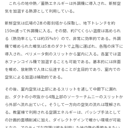
これらの地中熱／蓄熱エネルギーは外調機に導入され、新鮮空
気を加温する熱源として利用している。
新鮮空気は広場の2本の彫刻塔から採取し、地下トレンチを約
150m通って外調機に入る。その間、約7℃くらい温度は高められ
る（熱効率としては約35%か）ので、非常に効率的である。外調
機で暖められた暖気は5本のダクトで上階に運ばれ、各階の床下に
導入され、ペリメータ側のスリットから室内に入る。各室では温
水ファンコイル機で加温することも可能である。基本的には床面
を暖め、放射熱で人体に伝達することが主目的であり、室内での
空気による加温は補助的である。
その後、室内空気は上部にあるスリットを通して中廊下に漏れ
出、ダクトの小吹抜から4階上部のソーラーチムニーのスリットか
ら外部へ流れ出ていく。そうして一方向の空気の流れは理解され
る。教室棟で利用される空調エネルギーは、パッシブ手法として
の計画的面積削減に加え、ダイレクトゲインで暖かい環境が可能
となり、アクティブな空調は杭を利用した地中熱や季節をまたい