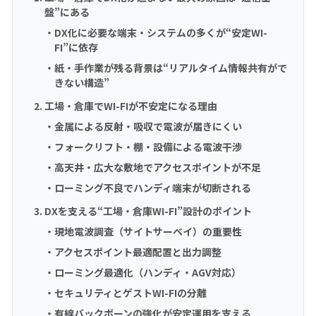
盤”にある
DX化に必要な端末・システムの多くが“安定WI-
FI”に依存
紙・手作業が残る背景は“リアルタイム情報共有がで
きない構造”
工場・倉庫でWI-FIが不安定になる理由
金属による反射・吸収で電波が届きにくい
フォークリフト・棚・設備による電波干渉
高天井・広大な敷地でアクセスポイントが不足
ローミング不良でハンディ端末が切断される
DXを支える“工場・倉庫WI-FI”設計のポイント
現地電波調査（サイトサーベイ）の重要性
アクセスポイント最適配置と出力調整
ローミング最適化（ハンディ・AGV対応）
セキュリティとゲストWI-FIの分離
有線バックボーンの強化が安定運用を支える