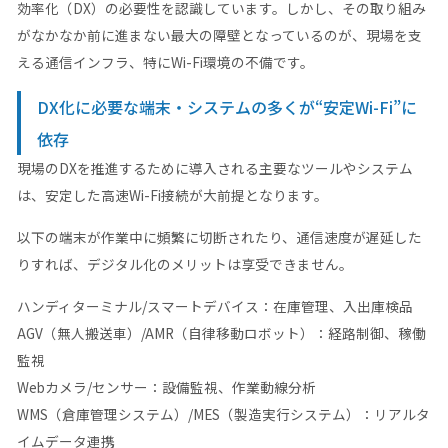
効率化（DX）の必要性を認識しています。しかし、その取り組み
がなかなか前に進まない最大の障壁となっているのが、現場を支
える通信インフラ、特にWi-Fi環境の不備です。
DX化に必要な端末・システムの多くが“安定Wi-Fi”に
依存
現場のDXを推進するために導入される主要なツールやシステム
は、安定した高速Wi-Fi接続が大前提となります。
以下の端末が作業中に頻繁に切断されたり、通信速度が遅延した
りすれば、デジタル化のメリットは享受できません。
ハンディターミナル/スマートデバイス：在庫管理、入出庫検品
AGV（無人搬送車）/AMR（自律移動ロボット）：経路制御、稼働
監視
Webカメラ/センサー：設備監視、作業動線分析
WMS（倉庫管理システム）/MES（製造実行システム）：リアルタ
イムデータ連携