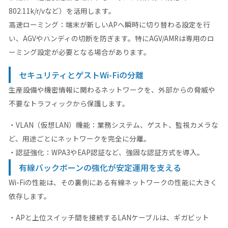
802.11k/r/vなど）を活用します。
高速ローミング：端末が新しいAPへ瞬時に切り替わる設定を行
い、AGVやハンディの切断を防ぎます。特にAGV/AMRは専用のロ
ーミング設定が必要となる場合があります。
セキュリティとゲストWi-Fiの分離
生産設備や機密情報に関わるネットワークを、外部からの脅威や
不要なトラフィックから保護します。
・VLAN（仮想LAN）機能：業務システム、ゲスト、監視カメラな
ど、用途ごとにネットワークを完全に分離。
・認証強化：WPA3やEAP認証など、強固な認証方式を導入。
有線バックボーンの強化が安定運用を支える
Wi-Fiの性能は、その裏側にある有線ネットワークの性能に大きく
依存します。
・APと上位スイッチ間を接続するLANケーブルは、ギガビット