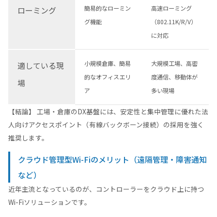
簡易的なローミン
高速ローミング
ローミング
グ機能
（802.11K/R/V）
に対応
小規模倉庫、簡易
大規模工場、高密
適している現
的なオフィスエリ
度通信、移動体が
場
ア
多い現場
【結論】 工場・倉庫のDX基盤には、安定性と集中管理に優れた法
人向けアクセスポイント（有線バックボーン接続）の採用を強く
推奨します。
クラウド管理型Wi-Fiのメリット（遠隔管理・障害通知
など）
近年主流となっているのが、コントローラーをクラウド上に持つ
Wi-Fiソリューションです。