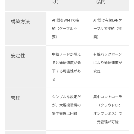
け）
（AP）
AP間をWI-FIで接
AP間は有線LANケ
構築方法
続（ケーブル不
ーブルで接続（推
要）
奨）
中継ノードが増え
有線バックボーン
安定性
ると通信速度が低
により通信速度が
下する可能性があ
安定
る
シンプルな設定だ
集中コントローラ
管理
が、大規模環境の
ー（クラウドOR
集中管理は困難
オンプレミス）で
一元管理が可能