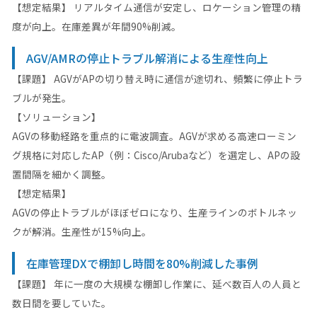
【想定結果】 リアルタイム通信が安定し、ロケーション管理の精
度が向上。在庫差異が年間90%削減。
AGV/AMRの停止トラブル解消による生産性向上
【課題】 AGVがAPの切り替え時に通信が途切れ、頻繁に停止トラ
ブルが発生。
【ソリューション】
AGVの移動経路を重点的に電波調査。AGVが求める高速ローミン
グ規格に対応したAP（例：Cisco/Arubaなど）を選定し、APの設
置間隔を細かく調整。
【想定結果】
AGVの停止トラブルがほぼゼロになり、生産ラインのボトルネッ
クが解消。生産性が15%向上。
在庫管理DXで棚卸し時間を80%削減した事例
【課題】 年に一度の大規模な棚卸し作業に、延べ数百人の人員と
数日間を要していた。