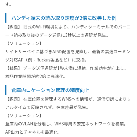
す。
ハンディ端末の読み取り速度が2倍に改善した例
【課題】 旧式のWi-Fi環境により、ハンディターミナルでのバーコ
ード読み取り後のデータ送信に3秒以上の遅延が発生。
【ソリューション】
サイトサーベイに基づきAPの配置を見直し、最新の高速ローミン
グ対応AP（例：Ruckus製品など）に交換。
【結果】 データ送信遅延が1秒未満に短縮。作業効率が向上し、
検品作業時間が約2倍に高速化。
倉庫内ロケーション管理の精度向上
【課題】 在庫位置を管理するWMSへの情報が、通信切断によりリ
アルタイムで反映されず、在庫差異が発生。
【ソリューション】
倉庫内のVLANを分離し、WMS専用の安定ネットワークを構築。
AP出力とチャネルを最適化。