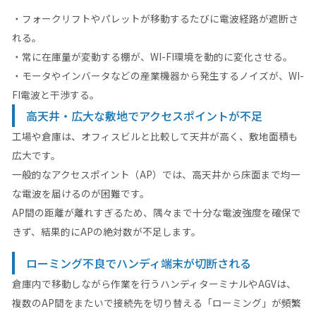
・フォークリフトやパレットが移動するたびに電波経路が遮断さ
れる。
・常に在庫量が変動する棚が、WI-FI環境を動的に変化させる。
・モータやインバータなどの産業機器から発生するノイズが、WI-
FI電波と干渉する。
高天井・広大な敷地でアクセスポイントが不足
工場や倉庫は、オフィスビルと比較して天井が高く、敷地面積も
広大です。
一般的なアクセスポイント（AP）では、高天井から床面まで均一
な電波を届けるのが困難です。
AP間の距離が離れすぎるため、隅々まで十分な電波強度を確保で
きず、結果的にAPの絶対数が不足します。
ローミング不良でハンディ端末が切断される
倉庫内で移動しながら作業を行うハンディターミナルやAGVは、
複数のAP間をまたいで接続先を切り替える「ローミング」が頻繁