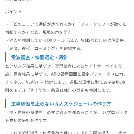
ポイント
・「どのエリアで通信が途切れるか」「フォークリフトが動くと
切断するか」など、現場の声を聞く。
・導入を検討しているDXツール（AGV、WMSなど）の通信要件
（速度、遅延、ローミング）を確認する。
電波調査・機器選定・設計
ヒアリング結果に基づき、専門業者によるサイトサーベイを実
施、調査結果に基づき、APの設置図面と設定パラメータ（出力、
チャネル、VLAN）を策定します。過酷な環境に耐える産業用/高
耐久モデル（例：防水・防塵仕様）の選定も検討します。
工場稼働を止めない導入スケジュールの作り方
工場・倉庫の稼働を止めずに導入を進めることが、DXプロジェク
ト成功の絶対条件です。
・エリア分割導入：作業負荷の低いエリアから順次導入し、徐々