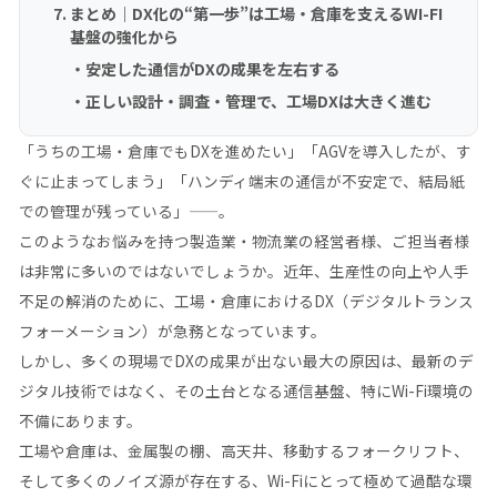
まとめ｜DX化の“第一歩”は工場・倉庫を支えるWI-FI
基盤の強化から
安定した通信がDXの成果を左右する
正しい設計・調査・管理で、工場DXは大きく進む
「うちの工場・倉庫でもDXを進めたい」「AGVを導入したが、す
ぐに止まってしまう」「ハンディ端末の通信が不安定で、結局紙
での管理が残っている」——。
このようなお悩みを持つ製造業・物流業の経営者様、ご担当者様
は非常に多いのではないでしょうか。近年、生産性の向上や人手
不足の解消のために、工場・倉庫におけるDX（デジタルトランス
フォーメーション）が急務となっています。
しかし、多くの現場でDXの成果が出ない最大の原因は、最新のデ
ジタル技術ではなく、その土台となる通信基盤、特にWi-Fi環境の
不備にあります。
工場や倉庫は、金属製の棚、高天井、移動するフォークリフト、
そして多くのノイズ源が存在する、Wi-Fiにとって極めて過酷な環