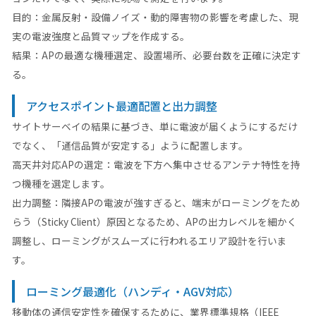
目的：金属反射・設備ノイズ・動的障害物の影響を考慮した、現
実の電波強度と品質マップを作成する。
結果：APの最適な機種選定、設置場所、必要台数を正確に決定す
る。
アクセスポイント最適配置と出力調整
サイトサーベイの結果に基づき、単に電波が届くようにするだけ
でなく、「通信品質が安定する」ように配置します。
高天井対応APの選定：電波を下方へ集中させるアンテナ特性を持
つ機種を選定します。
出力調整：隣接APの電波が強すぎると、端末がローミングをため
らう（Sticky Client）原因となるため、APの出力レベルを細かく
調整し、ローミングがスムーズに行われるエリア設計を行いま
す。
ローミング最適化（ハンディ・AGV対応）
移動体の通信安定性を確保するために、業界標準規格（IEEE