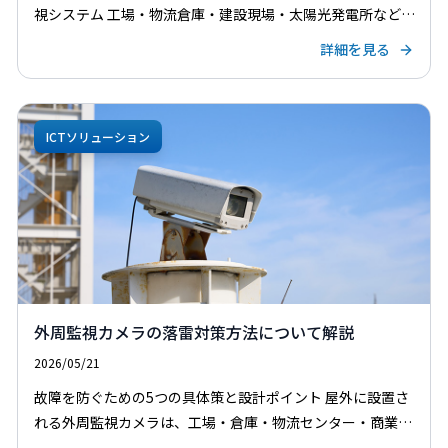
視システム 工場・物流倉庫・建設現場・太陽光発電所など、
さまざまな施設で「外周からの不法侵入・資材盗難」が深刻
詳細を見る
な問題となっています。従来の赤外線センサーや有人警備で
[…]
ICTソリューション
外周監視カメラの落雷対策方法について解説
2026/05/21
故障を防ぐための5つの具体策と設計ポイント 屋外に設置さ
れる外周監視カメラは、工場・倉庫・物流センター・商業施
設などのセキュリティ対策として非常に重要な役割を担って