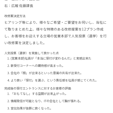
右：広報 佐藤課長
改修案決定方法
ヒアリング等により、様々なご希望・ご要望をお伺いし、当社に
て取りまとめた上、様々な特徴のある改修提案を12プラン作成
し、お客様をお迎えする立場の営業本部で人気投票（選挙）を行
い改修案を決定しました。
人気投票（選挙）を実施して良かった点
(営業本部)社員が「本当に受付が変わるんだ」と実感出来た
新受付コーナーへの期待感が高まった。
会社の「顔」が出来るといった意識の共有が出来た。
より良い「受付」を選ぶ、という責任感を社員が感じてくれた。
完成後の受付エントランスに対するお客様の評価
「おもてなし」する空間が出来上がった。
情報発信が可能となり、ITの会社として胸が張れる。
宣伝効果が抜群に良くなった。