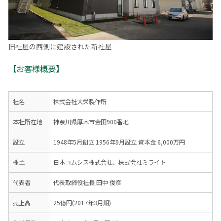
旧社屋の西側に建設された新社屋
【お客様概要】
社名
株式会社大栄製作所
本社所在地
神奈川県厚木市金田900番地
設立
1948年5月創立 1956年9月設立 資本金 6,000万円
株主
日本コムシス株式会社、株式会社ミライト
代表者
代表取締役社長 田中 俊彦
売上高
25億円(2017年3月期)