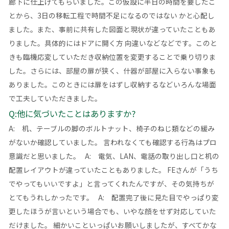
廊下に仕上げてもらいました。この仮設に半日の時間を要したこ
とから、3日の移転工程で時間不足になるのではない かと心配し
ました。また、事前に共有した図面と現状が違っていたこともあ
りました。具体的にはドアに開く方 向違いなどなどです。このと
きも臨機応変していただき収納位置を変更することで乗り切りま
した。さらには、部屋の扉が狭く、什器が部屋に入らない事象も
ありました。このときには扉をはずし収納するなどいろんな場面
で工夫していただきました。
Q:他に気づいたことはありますか?
A: 机、テーブルの脚のボルトナット、椅子のねじ類などの緩み
がないか確認していました。 言われなくても確認する行為はプロ
意識だと思いました。 A: 電気、LAN、電話の取り出し口と机の
配置レイアウトが違っていたこともありました。 FEさんが「うち
でやってもいいですよ」と言ってくれたんですが、その気持ちが
とてもうれしかったです。 A: 配置完了後に見た目でやっぱり変
更したほうが言いという場合でも、いやな顔をせず対応していた
だけました。 細かいこといっぱいお願いしましたが、すべてかな