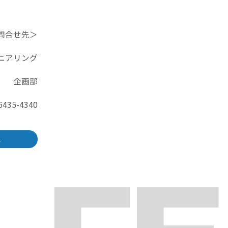
問合せ先＞
ニアリング
企画部
6435-4340
へ