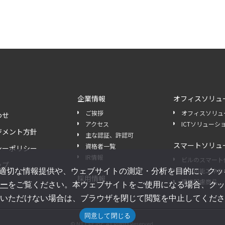
企業情報
オフィスソリュ
ご挨拶
オフィスソリュ
わせ
アクセス
ICTソリューシ
ジメント方針
主な認証、許認可
スマートソリュ
資格者一覧
シーポリシー
IR情報
ビルのスマート
ップ
適切な情報提供や、ウェブサイトの測定・分析を目的に、クッキー
再生可能エネル
採用情報
環境配慮商品
ー
をご覧ください。本ウェブサイトをご使用になる場合、クッ
いただけない場合は、ブラウザを閉じて閲覧を中止してくださ
同意して閉じる
© NTT FE Inc. All Rights Reserved.