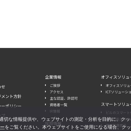
企業情報
オフィスソリュ
ご挨拶
オフィスソリュ
わせ
アクセス
ICTソリューシ
ジメント方針
主な認証、許認可
スマートソリュ
資格者一覧
シーポリシー
IR情報
ビルのスマート
ップ
適切な情報提供や、ウェブサイトの測定・分析を目的に、クッキー
再生可能エネル
採用情報
環境配慮商品
ー
をご覧ください。本ウェブサイトをご使用になる場合、クッ